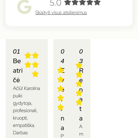
5.0
Skaityti visus atsiliepimus
01
0
0
Be
4
3
atri
E
R
čė
v
e
Ačiū! Karolina
e
n
puiki
l
a
gydytoja,
i
t
profesionali,
n
a
kruopti,
empatiška.
A
a
Darbas
m
P