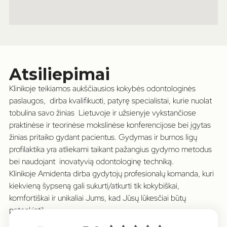
Atsiliepimai
Klinikoje teikiamos aukščiausios kokybės odontologinės
paslaugos, dirba kvalifikuoti, patyrę specialistai, kurie nuolat
tobulina savo žinias Lietuvoje ir užsienyje vykstančiose
praktinėse ir teorinėse mokslinėse konferencijose bei įgytas
žinias pritaiko gydant pacientus. Gydymas ir burnos ligų
profilaktika yra atliekami taikant pažangius gydymo metodus
bei naudojant inovatyvią odontologinę techniką.
Klinikoje Amidenta dirba gydytojų profesionalų komanda, kuri
kiekvieną šypseną gali sukurti/atkurti tik kokybiškai,
komfortiškai ir unikaliai Jums, kad Jūsų lūkesčiai būtų
patenkinti!