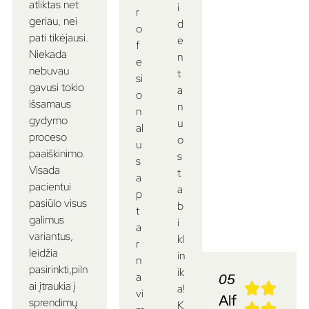
atliktas net
i
r
geriau, nei
d
o
pati tikėjausi.
e
f
Niekada
n
e
nebuvau
t
si
gavusi tokio
a
o
išsamaus
n
n
gydymo
u
al
proceso
o
u
paaiškinimo.
s
s
Visada
t
a
pacientui
a
p
pasiūlo visus
b
t
galimus
i
a
variantus,
kl
r
leidžia
in
n
pasirinkti,piln
ik
a
05
ai įtraukia į
a!
vi
Alf
sprendimų
K