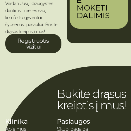
Ė
Vardan Jūsų draugystės
MOKĖTI
dantims, meilės sau,
DALIMIS
komforto gyventi ir
šypsenos pasauliui. Būkite
drąsūs kreiptis į mus!
Registruotis
vizitui
Būkite drąsūs
kreiptis į mus!
Klinika
Paslaugos
Apie mus
Skubi pagalba