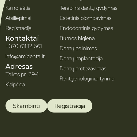
Kainoraštis
Terapinis dantų gydymas
Atsiliepimai
Estetinis plombavimas
Registracija
Endodontinis gydymas
Kontaktai
Burnos higiena
+370 611 12 661
Dantų balinimas
info@amidenta.lt
Dantų implantacija
Adresas
Dantų protezavimas
Taikos pr. 29-1
Rentgenologiniai tyrimai
Klaipėda
Skambinti
Registracija