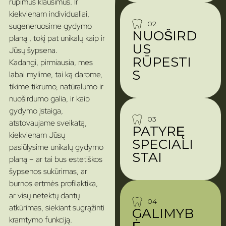
rūpimus klausimus. Ir
kiekvienam individualiai,
02
sugeneruosime gydymo
NUOŠIRD
planą , tokį pat unikalų kaip ir
US
Jūsų šypsena.
RŪPESTI
Kadangi, pirmiausia, mes
S
labai mylime, tai ką darome,
tikime tikrumo, natūralumo ir
nuoširdumo galia, ir kaip
gydymo įstaiga,
03
atstovaujame sveikatą,
PATYRĘ
kiekvienam Jūsų
SPECIALI
pasiūlysime unikalų gydymo
STAI
planą – ar tai bus estetiškos
šypsenos sukūrimas, ar
burnos ertmės profilaktika,
ar visų netektų dantų
04
atkūrimas, siekiant sugrąžinti
GALIMYB
kramtymo funkciją.