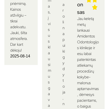
m
priėmimą.
on
a
a
Kainos
r
sas
s,
atžvilgiu –
o
į
Jau keletą
tikrai
li
vi
metų
adekvatu.
n
s
lankausi
Jauki, šilta
a
u
Amidentos
atmosfera.
p
s
Odontologijo
Dar kart
ui
kl
s klinikoje ir
dėkoju!
ki
a
esu labai
2025-08-14
g
u
patenkintas
y
si
atliekamų
d
m
procedūrų
y
u
kokybe-
t
s
malonus
o
g
aptarnavimas
ja
a
, dėmesys
,
v
pacientams,
n
a
o baigus