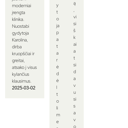
ą
y
moderniai
,
t
įrengta
vi
o
klinika.
si
ja
Nuostabi
š
p
gydytoja
k
a
Karolina,
ai
t
dirba
a
a
kruopščiai ir
t
r
greitai,
si
ė
atsako į visus
d
d
kylančius
a
ė
klausimus.
v
l
2025-03-02
u
t
si
o
s
li
a
m
v
e
o