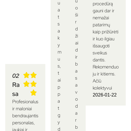
u
u
procedūrą
o
a
gauni dar ir
ši
t
nemažai
r
s
patarimų
d
a
kaip prižiūrėti
ži
k
ir kuo ilgiau
ai
y
išsaugoti
d
m
sveikus
ir
u
dantis.
b
s,
Rekomenduo
a
t
ju ir kitiems.
02
s
ai
Ačiū
Ra
a
p
kolektyvui
v
sa
p
2026-01-22
o
a
Profesionalus
d
t
ir maloniai
a
g
bendraujantis
r
y
personalas,
b
d
jaukiai ir