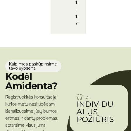
1
-
1
7
Kaip mes pasirūpinsime
tavo šypsena
Kodėl
Amidenta?
Registruokitės konsultacijai,
01
INDIVIDU
kurios metu neskubėdami
ALUS
išanalizuosime jūsų burnos
POŽIŪRIS
ertmės ir dantų problemas,
aptarsime visus jums