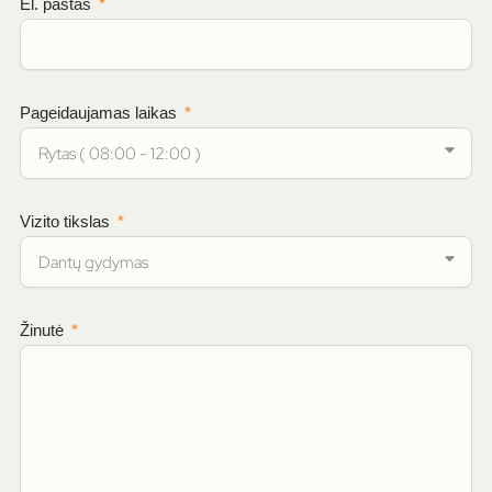
El. paštas
Pageidaujamas laikas
Vizito tikslas
Žinutė