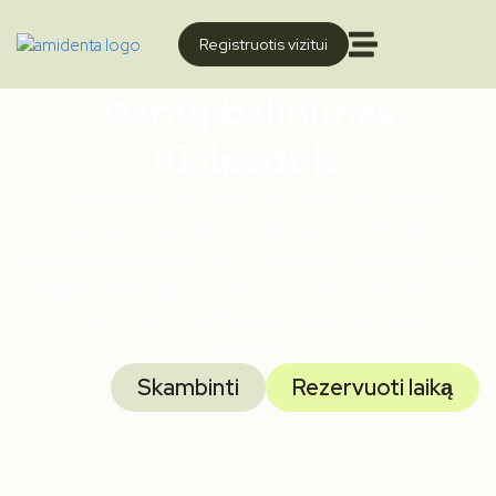
Registruotis vizitui
Dantų balinimas
Klaipėdoje
Dantų balinimas – tai estetinė odontologinė
procedūra, skirta atkurti natūraliai arba dėl aplinkos
veiksnių patamsėjusių dantų šviesesnį atspalvį. Laikui
bėgant dantų spalvai įtakos turi maisto produktai,
gėrimai, rūkymas, amžius bei individualios emalio
savybės.
Skambinti
Rezervuoti laiką