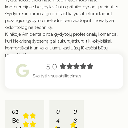
konferencijose bei įgytas žinias pritaiko gydant pacientus.
Gydymas ir burnos ligų profilaktika yra atliekami taikant
pažangius gydymo metodus bei naudojant inovatyvią
odontologinę techniką.
Klinikoje Amidenta dirba gydytojų profesionalų komanda,
kuri kiekvieną šypseną gali sukurti/atkurti tik kokybiškai,
komfortiškai ir unikaliai Jums, kad Jūsų lūkesčiai būtų
patenkinti!
5.0
Skaityti visus atsiliepimus
01
0
0
Be
4
3