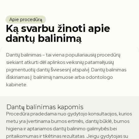
Apie procedūrą
Ką svarbu žinoti apie
dantų balinimą
Dantų balinimas – tai viena populiariausių procedūrų
siekiant atkurti dėl aplinkos veiksnių patamsėjusių
pigmentuotų dantų šviesesnį atspalvį. Dantų balinimas
išskiriamas į: balinimą namuose arba odontologo
kabinete.
Dantų balinimas kapomis
Procedūra pradedama nuo gydytojo konsultacijos, kurios
metu yra įvertinama burnos ertmės, dantų būklė, burnos
higiena ir aptariamos dantų balinimo galimybės bei
pritaikomumas ir tikėtinas rezultatas. Jeigu gydytojas su