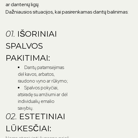
ar dantenų ligų.
Dažniausios situacijos, kai pasirenkamas dantų balinimas:
01.
IŠORINIAI
SPALVOS
PAKITIMAI:
Dantų patamsėjimas
dėl kavos, arbatos,
raudono vyno ar rūkymo;
Spalvos pokyčiai,
atsiradę su amžiumi ar dėl
individualių emalio
savybių.
02.
ESTETINIAI
LŪKESČIAI: