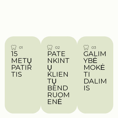
01
02
03
15
PATE
GALIM
METŲ
NKINT
YBĖ
PATIR
Ų
MOKĖ
TIS
KLIEN
TI
TŲ
DALIM
BEND
IS
RUOM
ENĖ