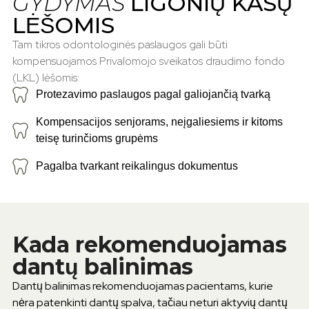
GYDYMAS
LIGONIŲ KASŲ
LĖŠOMIS
Tam tikros odontologinės paslaugos gali būti
kompensuojamos Privalomojo sveikatos draudimo fondo
(LKL) lėšomis:
Protezavimo paslaugos pagal galiojančią tvarką
Kompensacijos senjorams, neįgaliesiems ir kitoms
teisę turinčioms grupėms
Pagalba tvarkant reikalingus dokumentus
Kada rekomenduojamas
dantų balinimas
Dantų balinimas rekomenduojamas pacientams, kurie
nėra patenkinti dantų spalva, tačiau neturi aktyvių dantų