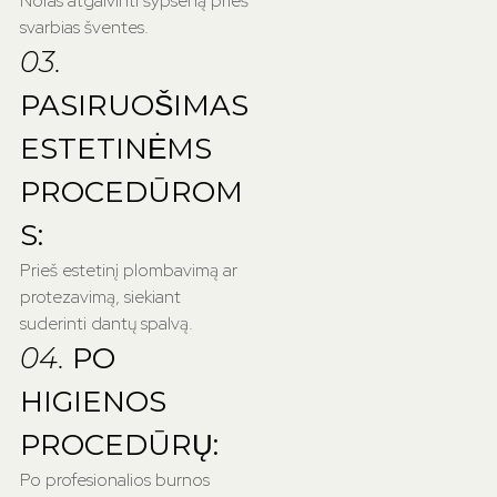
Noras atgaivinti šypseną prieš
svarbias šventes.
03.
PASIRUOŠIMAS
ESTETINĖMS
PROCEDŪROM
S:
Prieš estetinį plombavimą ar
protezavimą, siekiant
suderinti dantų spalvą.
04.
PO
HIGIENOS
PROCEDŪRŲ:
Po profesionalios burnos