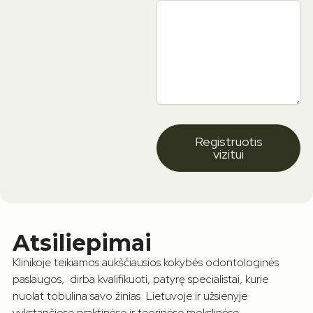
Registruotis
vizitui
Atsiliepimai
Klinikoje teikiamos aukščiausios kokybės odontologinės
paslaugos, dirba kvalifikuoti, patyrę specialistai, kurie
nuolat tobulina savo žinias Lietuvoje ir užsienyje
vykstančiose praktinėse ir teorinėse mokslinėse