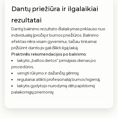
Dantų priežiūra ir ilgalaikiai
rezultatai
Dantų balinimo rezultato išsilaikymas priklauso nuo
individualių įpročių ir burnos priežiūros. Balinimo
efektas nėra visam gyvenimui, tačiau tinkamai
prižiūrint dantis jis gali išlikti ilgą laiką.
Praktinės rekomendacijos po balinimo:
laikytis „baltos dietos“ pirmąsias dienas po
procedūros;
vengti rūkymo ir dažančių gėrimų;
reguliariai atlikti profesionalią burnos higieną;
laikytis gydytojo nurodymų dėl papildomų
palaikomųjų priemonių.