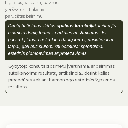
higienos, kai dantų paviršius
yra švarus ir tinkamai
paruoštas balinimui.
Dantų balinimas skirtas
spalvos korekcijai
, tačiau jis
nekeičia dantų formos, padėties ar struktūros. Jei
pacientą labiau netenkina dantų forma, nuskilimai ar
tarpai, gali būti siūlomi kiti estetiniai sprendimai –
estetinis plombavimas ar protezavimas.
Gydytojo konsultacijos metu įvertinama, ar balinimas
suteiks norimą rezultatą, ar tikslingiau derinti kelias
procedūras siekiant harmoningo estetinės šypsenos
rezultato.