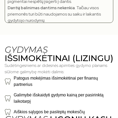
pigmentai nespėtų įsigerti į dantis.
Dantų balinimas dantims nekenkia
. Tačiau visos
priemonės turi būti naudojamos su saiku ir laikantis
gydytojo nurodymų.
GYDYMAS
IŠSIMOKĖTINAI (LIZINGU)
Sudėtingesniems ar didesnės apimties gydymo planams
siūlome galimybę mokėti dalimis:
Patogus mokėjimas išsimokėtinai per finansų
partnerius
Galimybė išskaidyti gydymo kainą per pasirinktą
laikotarpį
Aiškios sąlygos be paslėptų mokesčių