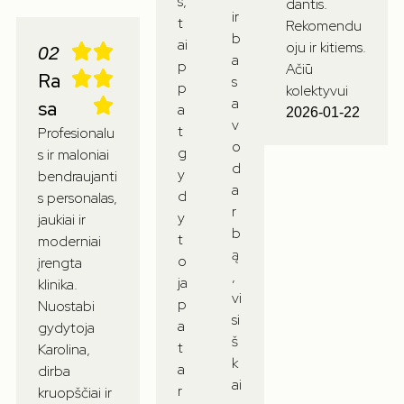
s,
dantis.
ir
t
Rekomendu
b
ai
oju ir kitiems.
02
a
p
Ačiū
Ra
s
p
kolektyvui
a
sa
a
2026-01-22
v
t
Profesionalu
o
g
s ir maloniai
d
y
bendraujanti
a
d
s personalas,
r
y
jaukiai ir
b
t
moderniai
ą
o
įrengta
,
ja
klinika.
vi
p
Nuostabi
si
a
gydytoja
š
t
Karolina,
k
a
dirba
ai
r
kruopščiai ir