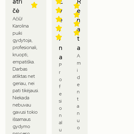
atri
E
R
čė
v
e
Ačiū!
e
n
Karolina
l
a
puiki
i
t
gydytoja,
n
a
profesionali,
kruopti,
A
a
empatiška.
m
P
Darbas
i
r
atliktas net
d
o
geriau, nei
e
f
pati tikėjausi.
n
e
Niekada
t
si
nebuvau
a
o
gavusi tokio
n
n
išsamaus
u
al
gydymo
o
u
proceso