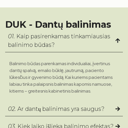
DUK - Dantų balinimas
01.
Kaip pasirenkamas tinkamiausias
balinimo būdas?
Balinimo būdas parenkamas individualiai, įvertinus
dantų spalvą, emalio būklę, jautrumą, paciento
lūkesčius ir gyvenimo būdą. Kai kuriems pacientams
labiau tinka palaipsnis balinimas kapomis namuose,
kitiems – greitesnis kabinetinis balinimas.
02.
Ar dantų balinimas yra saugus?
03.
Kiek laiko išlieka balinimo efektas?