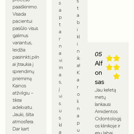
s
s
paaiškinimo.
t
a
Visada
a
p
pacientui
b
t
pasiūlo visus
i
a
galimus
kl
r
variantus,
i
n
leidžia
n
a
05
pasirinkti,piln
ik
vi
Alf
ai įtraukia į
a!
m
sprendimų
on
K
a
priėmimą.
a
sas
s,
Kainos
r
į
Jau keletą
atžvilgiu –
o
vi
metų
tikrai
li
s
lankausi
adekvatu.
n
u
Amidentos
Jauki, šilta
a
s
Odontologij
atmosfera.
p
kl
os klinikoje ir
Dar kart
u
a
esu labai