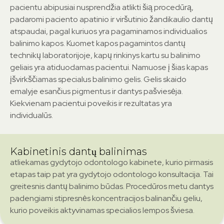
pacientu abipusiai nusprendžia atlikti šią procedūrą,
padaromi paciento apatinio ir viršutinio žandikaulio dantų
atspaudai, pagal kuriuos yra pagaminamos individualios
balinimo kapos. Kuomet kapos pagamintos dantų
technikų laboratorijoje, kapų rinkinys kartu su balinimo
geliais yra atiduodamas pacientui. Namuose į šias kapas
įšvirkščiamas specialus balinimo gelis. Gelis skaido
emalyje esančius pigmentus ir dantys pašviesėja.
Kiekvienam pacientui poveikis ir rezultatas yra
individualūs.
Kabinetinis dantų balinimas
atliekamas gydytojo odontologo kabinete, kurio pirmasis
etapas taip pat yra gydytojo odontologo konsultacija. Tai
greitesnis dantų balinimo būdas. Procedūros metu dantys
padengiami stipresnės koncentracijos balinančiu geliu,
kurio poveikis aktyvinamas specialios lempos šviesa.