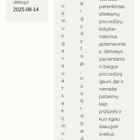
dėkoju!
ik
u
patenkintas
2025-08-14
i
si
atliekamų
g
m
procedūrų
y
u
kokybe-
d
s
malonus
y
g
aptarnavima
t
a
s, dėmesys
o
v
pacientams,
ja
a
o baigus
,
u
procedūrą
n
a
gauni dar ir
u
t
nemažai
o
s
patarimų
ši
a
kaip
r
k
prižiūrėti ir
d
y
kuo ilgiau
ži
m
išsaugoti
ai
u
sveikus
d