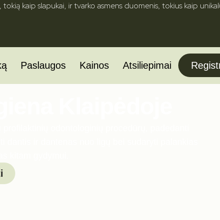
, tokią kaip slapukai, ir tvarko asmens duomenis, tokius kaip unikalū
ką
Paslaugos
Kainos
Atsiliepimai
Registr
giena Klaipėdoje
 profilaktinių odontologinių procedūrų, padedanti
i dantis ir dantenas nuo ligų bei sudaryti palankias
as kitam gydymui.
i