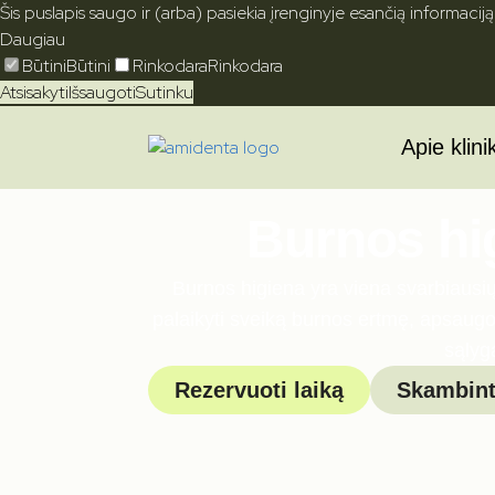
Šis puslapis saugo ir (arba) pasiekia įrenginyje esančią informaciją
Daugiau
Būtini
Būtini
Rinkodara
Rinkodara
Atsisakyti
Išsaugoti
Sutinku
Apie klini
Burnos hi
Burnos higiena yra viena svarbiausių
palaikyti sveiką burnos ertmę, apsaugot
sąlyg
Rezervuoti laiką
Skambint