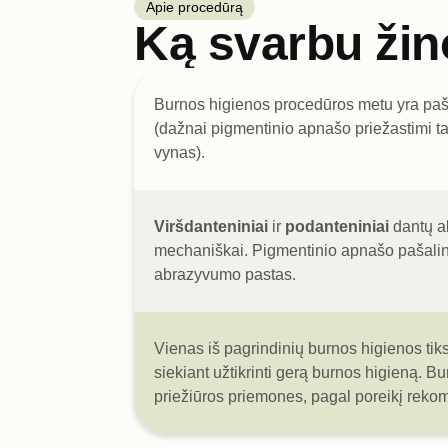
Apie procedūrą
Ką svarbu žin
Burnos higienos procedūros metu yra paš
(dažnai pigmentinio apnašo priežastimi t
vynas).
Viršdanteniniai
ir
podanteniniai
dantų ak
mechaniškai. Pigmentinio apnašo pašalini
abrazyvumo pastas.
Vienas iš pagrindinių burnos higienos tiks
siekiant užtikrinti gerą burnos higieną. B
priežiūros priemones, pagal poreikį rekom