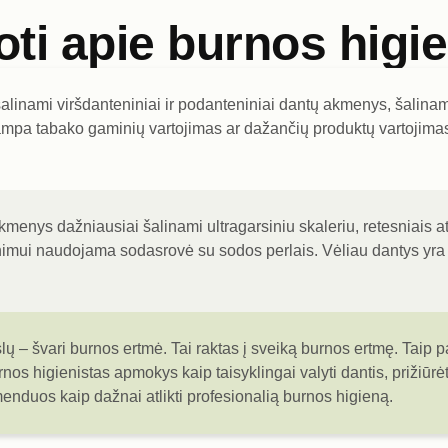
oti apie burnos higi
alinami viršdanteniniai ir podanteniniai dantų akmenys, šalin
ampa tabako gaminių vartojimas ar dažančių produktų vartojimas
menys dažniausiai šalinami ultragarsiniu skaleriu, retesniais at
mui naudojama sodasrovė su sodos perlais. Vėliau dantys yra p
lų – švari burnos ertmė. Tai raktas į sveiką burnos ertmę. Taip 
urnos higienistas apmokys kaip taisyklingai valyti dantis, prižiū
enduos kaip dažnai atlikti profesionalią burnos higieną.