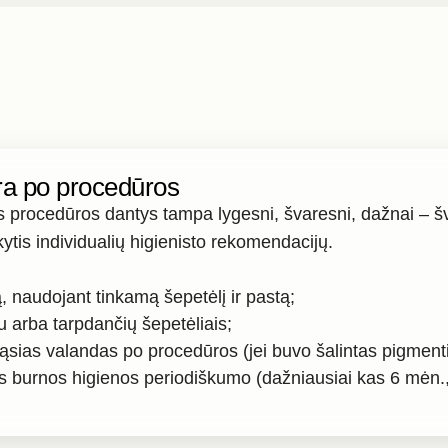
ūra po procedūros
 procedūros dantys tampa lygesni, švaresni, dažnai – švie
ikytis individualių higienisto rekomendacijų.
ą, naudojant tinkamą šepetėlį ir pastą;
u arba tarpdančių šepetėliais;
ąsias valandas po procedūros (jei buvo šalintas pigment
ios burnos higienos periodiškumo (dažniausiai kas 6 mėn., 