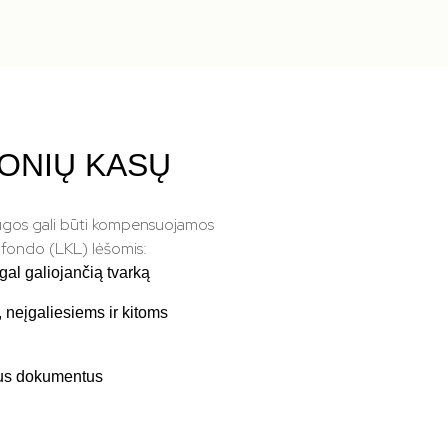
GONIŲ KASŲ
ugos gali būti kompensuojamos
 fondo (LKL) lėšomis:
al galiojančią tvarką
neįgaliesiems ir kitoms
gus dokumentus