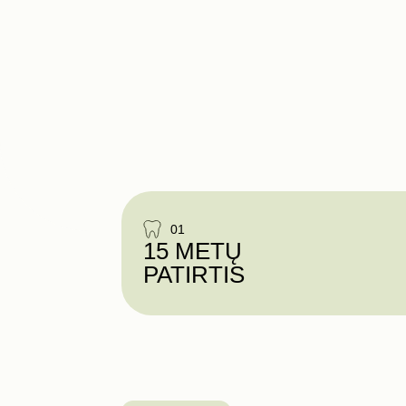
01
15 METŲ
PATIRTIS