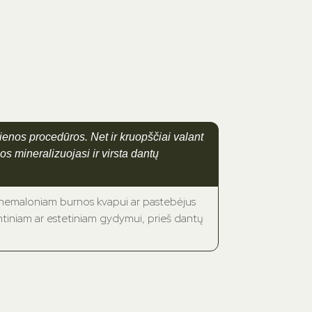
ienos procedūros. Net ir kruopščiai valant
s mineralizuojasi ir virsta dantų
 nemaloniam burnos kvapui ar pastebėjus
tiniam ar estetiniam gydymui, prieš dantų