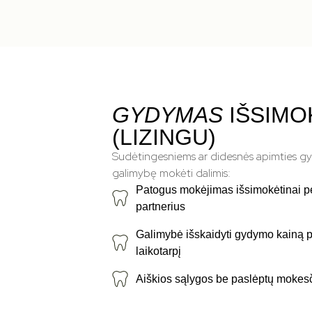
GYDYMAS
IŠSIMO
(LIZINGU)
Sudėtingesniems ar didesnės apimties 
galimybę mokėti dalimis:
Patogus mokėjimas išsimokėtinai p
partnerius
Galimybė išskaidyti gydymo kainą p
laikotarpį
Aiškios sąlygos be paslėptų mokes