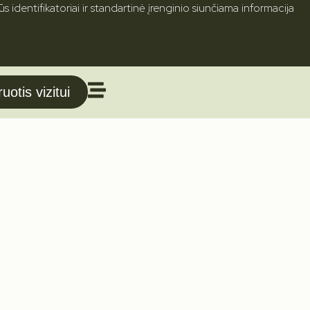
s identifikatoriai ir standartinė įrenginio siunčiama informacija
uotis vizitui