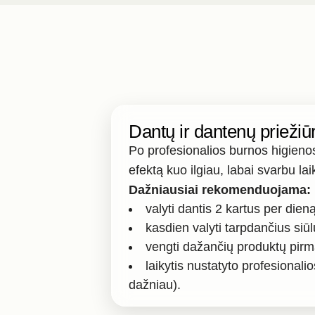
Dantų ir dantenų prieži
Po profesionalios burnos higienos
efektą kuo ilgiau, labai svarbu la
Dažniausiai rekomenduojama:
valyti dantis 2 kartus per dien
kasdien valyti tarpdančius siūl
vengti dažančių produktų pirm
laikytis nustatyto profesional
dažniau).