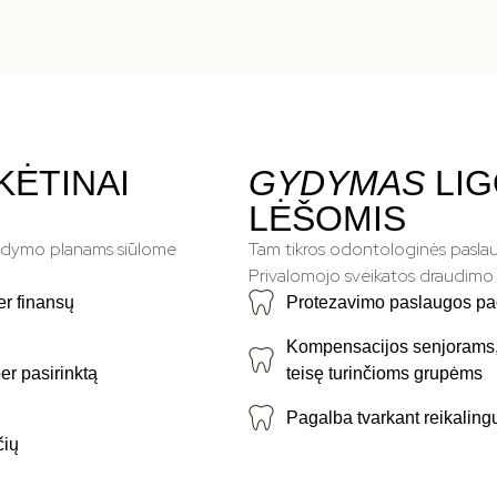
KĖTINAI
GYDYMAS
LI
LĖŠOMIS
gydymo planams siūlome
Tam tikros odontologinės pasla
Privalomojo sveikatos draudimo
er finansų
Protezavimo paslaugos pag
Kompensacijos senjorams, 
er pasirinktą
teisę turinčioms grupėms
Pagalba tvarkant reikalin
čių