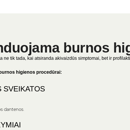
duojama burnos hi
 tik tada, kai atsiranda akivaizdūs simptomai, bet ir profilaktiš
s burnos higienos procedūrai:
 SVEIKATOS
ios dantenos.
YMIAI