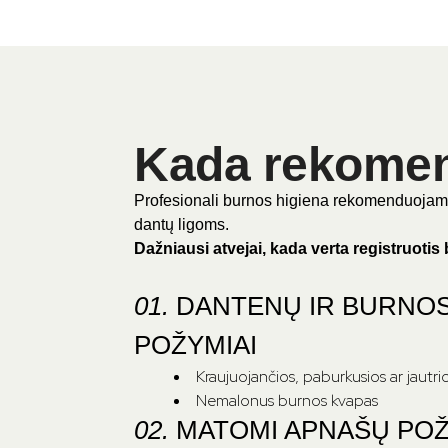
Kada rekomen
Profesionali burnos higiena rekomenduojama ne
dantų ligoms.
Dažniausi atvejai, kada verta registruoti
01.
DANTENŲ IR BURNOS
POŽYMIAI
Kraujuojančios, paburkusios ar jautr
Nemalonus burnos kvapas
02.
MATOMI APNAŠŲ POŽ