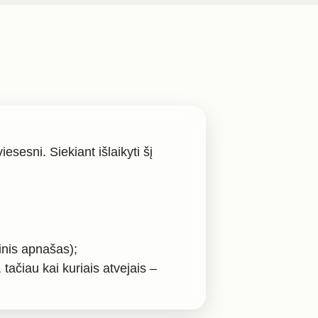
sesni. Siekiant išlaikyti šį
inis apnašas);
tačiau kai kuriais atvejais –