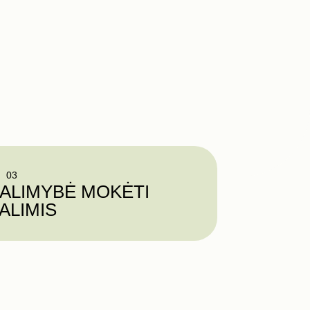
03
ALIMYBĖ MOKĖTI
ALIMIS