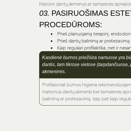
Matomi dantų akmenys ar tamsesnės apnašos
03.
PASIRUOŠIMAS ESTE
PROCEDŪROMS:
Prieš planuojamą terapinį, endodont
Prieš dantų balinimą ar protezavimą.
Kaip reguliari profilaktika, net ir nes
Kasdienė burnos priežiūra namuose yra būt
dantis, tam tikrose vietose (tarpdančiuose,
akmenimis.
Profesionali burnos higiena rekomenduojam
matomus dantų akmenis bei tamsesnes apnaša
balinimą ar protezavimą, taip pat kaip reguli