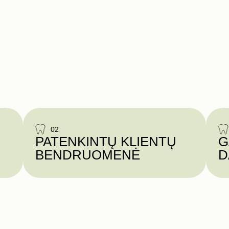
02
PATENKINTŲ KLIENTŲ
G
BENDRUOMENĖ
D