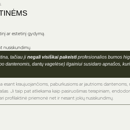
.
TINĖMS
inį ar estetinį gydymą.
ant nusiskundimų.
ina, tačiau ji
negali visiškai pakeisti
profesionalios burnos hig
 po dantenomis, dantų vagelėse) ilgainiui susidaro apnašos, kurio
a esant kraujuojančioms, paburkusioms ar jautrioms dantenoms,
s. Ji taip pat atliekama kaip pasiruošimas terapiniam, endodon
ari profilaktinė priemonė net ir nesant jokių nusiskundimų.