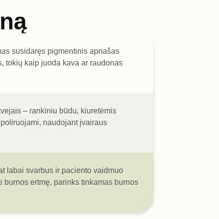
eną
amas susidaręs pigmentinis apnašas
, tokių kaip juoda kava ar raudonas
vejais – rankiniu būdu, kiuretėmis
oliruojami, naudojant įvairaus
pat labai svarbus ir paciento vaidmuo
rėti burnos ertmę, parinks tinkamas burnos