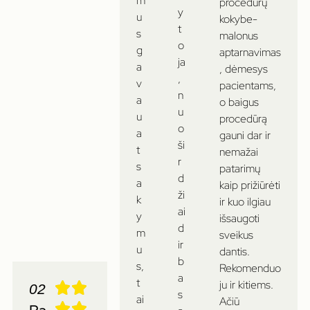
m
procedūrų
y
u
kokybe-
t
s
malonus
o
g
aptarnavimas
ja
a
, dėmesys
,
v
pacientams,
n
a
o baigus
u
u
procedūrą
o
a
gauni dar ir
ši
t
nemažai
r
s
patarimų
d
a
kaip prižiūrėti
ži
k
ir kuo ilgiau
ai
y
išsaugoti
d
m
sveikus
ir
u
dantis.
b
s,
Rekomenduo
a
t
ju ir kitiems.
02
s
ai
Ačiū