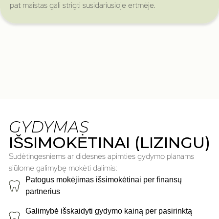
pat maistas gali strigti susidariusioje ertmėje.
GYDYMAS
IŠSIMOKĖTINAI (LIZINGU)
Sudėtingesniems ar didesnės apimties gydymo planams
siūlome galimybę mokėti dalimis:
Patogus mokėjimas išsimokėtinai per finansų
partnerius
Galimybė išskaidyti gydymo kainą per pasirinktą