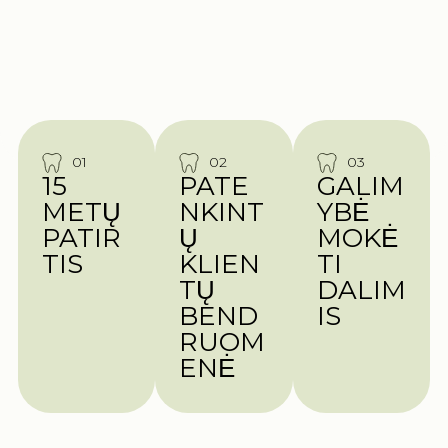
01
02
03
15
PATE
GALIM
METŲ
NKINT
YBĖ
PATIR
Ų
MOKĖ
TIS
KLIEN
TI
TŲ
DALIM
BEND
IS
RUOM
ENĖ