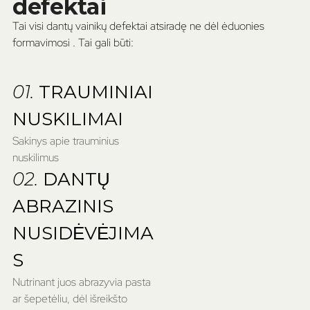
defektai
Tai visi dantų vainikų defektai atsiradę ne dėl ėduonies
formavimosi . Tai gali būti:
01.
TRAUMINIAI
NUSKILIMAI
Sakinys apie trauminius
nuskilimus
02.
DANTŲ
ABRAZINIS
NUSIDĖVĖJIMA
S
Nutrinant juos abrazyvia pasta
ar šepetėliu, dėl išreikšto