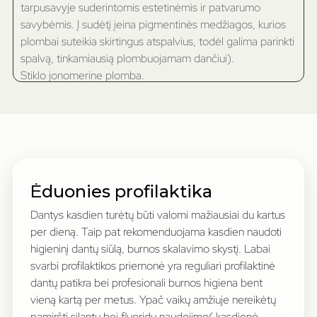
tarpusavyje suderintomis estetinėmis ir patvarumo
savybėmis. Į sudėtį įeina pigmentinės medžiagos, kurios
plombai suteikia skirtingus atspalvius, todėl galima parinkti
spalvą, tinkamiausią plombuojamam dančiui).
Stiklo jonomerine plomba.
Ėduonies profilaktika
Dantys kasdien turėtų būti valomi mažiausiai du kartus
per dieną. Taip pat rekomenduojama kasdien naudoti
higieninį dantų siūlą, burnos skalavimo skystį. Labai
svarbi profilaktikos priemonė yra reguliari profilaktinė
dantų patikra bei profesionali burnos higiena bent
vieną kartą per metus. Ypač vaikų amžiuje nereikėtų
pamiršti silantų bei fluoridų naudojimo( kasdienė