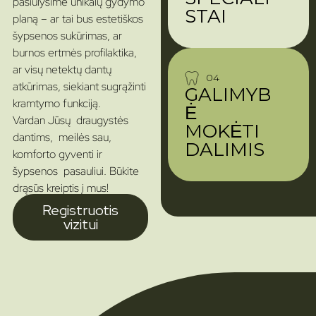
pasiūlysime unikalų gydymo
STAI
planą – ar tai bus estetiškos
šypsenos sukūrimas, ar
burnos ertmės profilaktika,
ar visų netektų dantų
04
atkūrimas, siekiant sugrąžinti
GALIMYB
kramtymo funkciją.
Ė
Vardan Jūsų draugystės
MOKĖTI
dantims, meilės sau,
DALIMIS
komforto gyventi ir
šypsenos pasauliui. Būkite
drąsūs kreiptis į mus!
Registruotis
vizitui