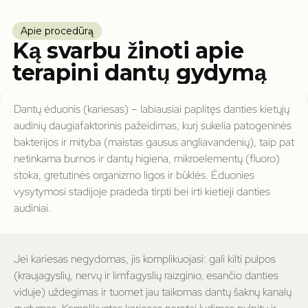
Apie procedūrą
Ką svarbu žinoti apie
terapini dantų gydymą
Dantų ėduonis (kariesas) – labiausiai paplitęs danties kietųjų
audinių daugiafaktorinis pažeidimas, kurį sukelia patogeninės
bakterijos ir mityba (maistas gausus angliavandenių), taip pat
netinkama burnos ir dantų higiena, mikroelementų (fluoro)
stoka, gretutinės organizmo ligos ir būklės. Ėduonies
vysytymosi stadijoje pradeda tirpti bei irti kietieji danties
audiniai.
Jei kariesas negydomas, jis komplikuojasi: gali kilti pulpos
(kraujagyslių, nervų ir limfagyslių raizginio, esančio danties
viduje) uždegimas ir tuomet jau taikomas dantų šaknų kanalų