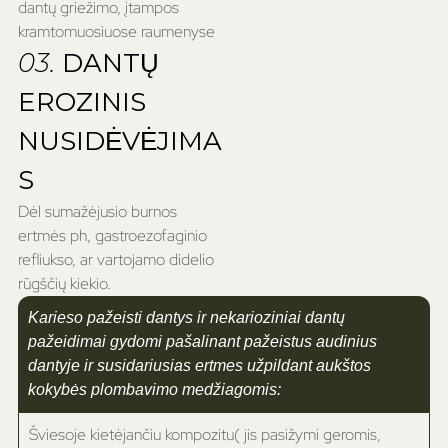
dantų griežimo, įtampos
kramtomuosiuose raumenyse
03.
DANTŲ
EROZINIS
NUSIDĖVĖJIMA
S
Dėl sumažėjusio burnos
ertmės ph, gastroezofaginio
refliukso, ar vartojamo didelio
rūgščių kiekio.
Karieso pažeisti dantys ir nekarioziniai dantų
pažeidimai gydomi pašalinant pažeistus audinius
dantyje ir susidariusias ertmes užpildant aukštos
kokybės plombavimo medžiagomis:
Šviesoje kietėjančiu kompozitu( jis pasižymi geromis,