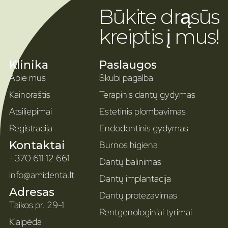
Būkite drąsūs
kreiptis į mus!
Klinika
Paslaugos
Apie mus
Skubi pagalba
Kainoraštis
Terapinis dantų gydymas
Atsiliepimai
Estetinis plombavimas
Registracija
Endodontinis gydymas
Kontaktai
Burnos higiena
+370 611 12 661
Dantų balinimas
info@amidenta.lt
Dantų implantacija
Adresas
Dantų protezavimas
Taikos pr. 29-1
Rentgenologiniai tyrimai
Klaipėda