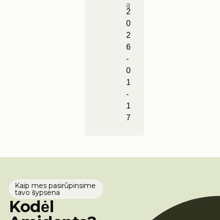
ą
2
0
2
6
-
0
1
-
1
7
Kaip mes pasirūpinsime
tavo šypsena
Kodėl