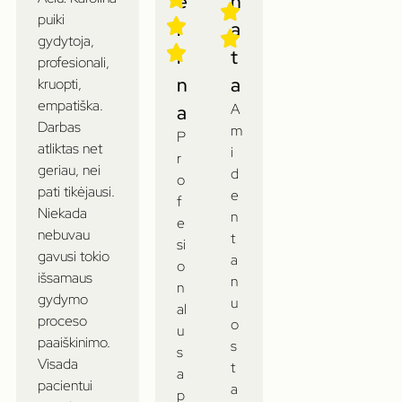
e
n
puiki
l
a
gydytoja,
i
t
profesionali,
n
a
kruopti,
empatiška.
A
a
Darbas
m
P
atliktas net
i
r
geriau, nei
d
o
pati tikėjausi.
e
f
Niekada
n
e
nebuvau
t
si
gavusi tokio
a
o
išsamaus
n
n
gydymo
u
al
proceso
o
u
paaiškinimo.
s
s
Visada
t
a
pacientui
a
p