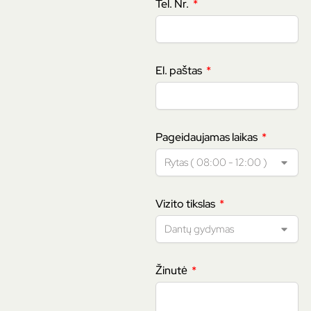
Tel. Nr.
El. paštas
Pageidaujamas laikas
Vizito tikslas
Žinutė