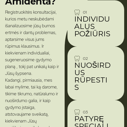
Amidenta?
Registruokitės konsultacijai,
01
INDIVIDU
kurios metu neskubėdami
ALUS
išanalizuosime jūsų burnos
POŽIŪRIS
ertmės ir dantų problemas,
aptarsime visus jums
rūpimus klausimus. Ir
kiekvienam individualiai,
02
sugeneruosime gydymo
NUOŠIRD
planą , tokį pat unikalų kaip ir
US
Jūsų šypsena.
RŪPESTI
Kadangi, pirmiausia, mes
S
labai mylime, tai ką darome,
tikime tikrumo, natūralumo ir
nuoširdumo galia, ir kaip
gydymo įstaiga,
03
atstovaujame sveikatą,
PATYRĘ
kiekvienam Jūsų
SPECIALI