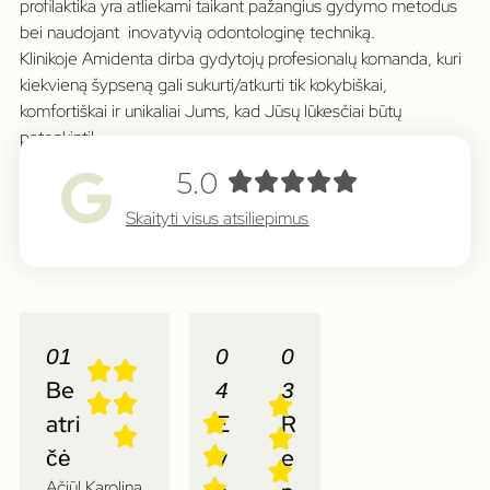
profilaktika yra atliekami taikant pažangius gydymo metodus
bei naudojant inovatyvią odontologinę techniką.
Klinikoje Amidenta dirba gydytojų profesionalų komanda, kuri
kiekvieną šypseną gali sukurti/atkurti tik kokybiškai,
komfortiškai ir unikaliai Jums, kad Jūsų lūkesčiai būtų
patenkinti!
5.0
Skaityti visus atsiliepimus
01
0
0
Be
4
3
atri
E
R
čė
v
e
Ačiū! Karolina