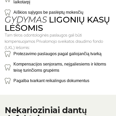
laikotarpį
Aiškios sąlygos be paslėptų mokesčių
GYDYMAS
LIGONIŲ KASŲ
LĖŠOMIS
Tam tikros odontologinės paslaugos gali būti
kompensuojamos Privalomojo sveikatos draudimo fondo
(LKL) lėšomis:
Protezavimo paslaugos pagal galiojančią tvarką
Kompensacijos senjorams, neįgaliesiems ir kitoms
teisę turinčioms grupėms
Pagalba tvarkant reikalingus dokumentus
Nekarioziniai dantų