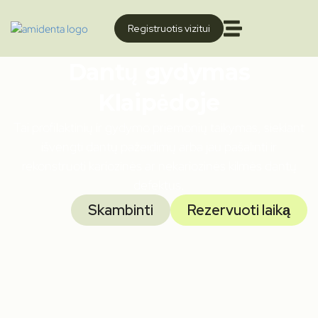
Registruotis vizitui
Dantų gydymas
Klaipėdoje
Tai profilaktinių ir gydymo priemonių taikymas, siekiant
išvengti dantų pažeidimų arba jau pašalinti ir
rekonstruoti kariozinės ar nekariozinės kilmės dantų
defektus.
Skambinti
Rezervuoti laiką