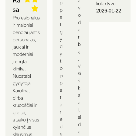
Ra
a
p
kolektyvui
v
sa
p
2026-01-22
o
a
Profesionalus
d
t
ir maloniai
a
g
bendraujantis
r
y
personalas,
b
d
jaukiai ir
ą
y
moderniai
,
t
įrengta
vi
o
klinika.
si
ja
Nuostabi
š
p
gydytoja
k
a
Karolina,
ai
t
dirba
a
a
kruopščiai ir
t
r
greitai,
si
ė
atsako į visus
d
d
kylančius
a
ė
klausimus.