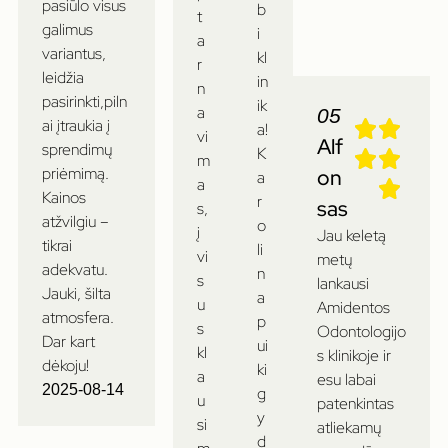
pasiūlo visus
b
t
galimus
i
a
variantus,
kl
r
leidžia
in
n
pasirinkti,piln
ik
a
05
ai įtraukia į
a!
vi
Alf
sprendimų
K
m
priėmimą.
on
a
a
Kainos
r
sas
s,
atžvilgiu –
o
į
Jau keletą
tikrai
li
vi
metų
adekvatu.
n
s
lankausi
Jauki, šilta
a
u
Amidentos
atmosfera.
p
s
Odontologijo
Dar kart
ui
kl
s klinikoje ir
dėkoju!
ki
a
esu labai
2025-08-14
g
u
patenkintas
y
si
atliekamų
d