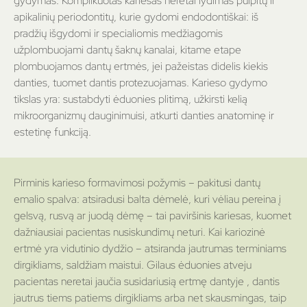
gydymas. Komplikuotas kariesas neretai lydimas pulpitų ir
apikalinių periodontitų, kurie gydomi endodontiškai: iš
pradžių išgydomi ir specialiomis medžiagomis
užplombuojami dantų šaknų kanalai, kitame etape
plombuojamos dantų ertmės, jei pažeistas didelis kiekis
danties, tuomet dantis protezuojamas. Karieso gydymo
tikslas yra: sustabdyti ėduonies plitimą, užkirsti kelią
mikroorganizmų dauginimuisi, atkurti danties anatominę ir
estetinę funkciją.
Pirminis karieso formavimosi požymis – pakitusi dantų
emalio spalva: atsiradusi balta dėmelė, kuri vėliau pereina į
gelsvą, rusvą ar juodą dėmę – tai paviršinis kariesas, kuomet
dažniausiai pacientas nusiskundimų neturi. Kai kariozinė
ertmė yra vidutinio dydžio – atsiranda jautrumas terminiams
dirgikliams, saldžiam maistui. Gilaus ėduonies atveju
pacientas neretai jaučia susidariusią ertmę dantyje , dantis
jautrus tiems patiems dirgikliams arba net skausmingas, taip